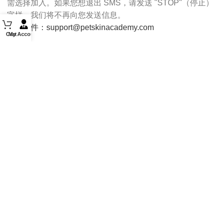
需选择加入。如果您想退出 SMS，请发送 "STOP"（停止）
字样，我们将不再向您发送信息。
电子邮件：support@petskinacademy.com
Cart
My Account
请关注我们：
PET SKIN ACADEMY
2022 CREATED BY
De Marchi
.