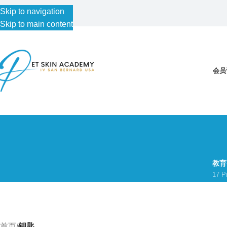
Skip to navigation
Skip to main content
会员
教育
17 P
首页
/
钥匙