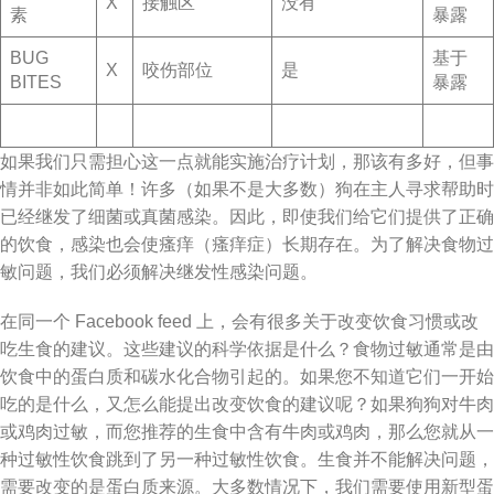
X
接触区
没有
素
暴露
BUG
基于
X
咬伤部位
是
BITES
暴露
如果我们只需担心这一点就能实施治疗计划，那该有多好，但事
情并非如此简单！许多（如果不是大多数）狗在主人寻求帮助时
已经继发了细菌或真菌感染。因此，即使我们给它们提供了正确
的饮食，感染也会使瘙痒（瘙痒症）长期存在。为了解决食物过
敏问题，我们必须解决继发性感染问题。
在同一个 Facebook feed 上，会有很多关于改变饮食习惯或改
吃生食的建议。这些建议的科学依据是什么？食物过敏通常是由
饮食中的蛋白质和碳水化合物引起的。如果您不知道它们一开始
吃的是什么，又怎么能提出改变饮食的建议呢？如果狗狗对牛肉
或鸡肉过敏，而您推荐的生食中含有牛肉或鸡肉，那么您就从一
种过敏性饮食跳到了另一种过敏性饮食。生食并不能解决问题，
需要改变的是蛋白质来源。大多数情况下，我们需要使用新型蛋