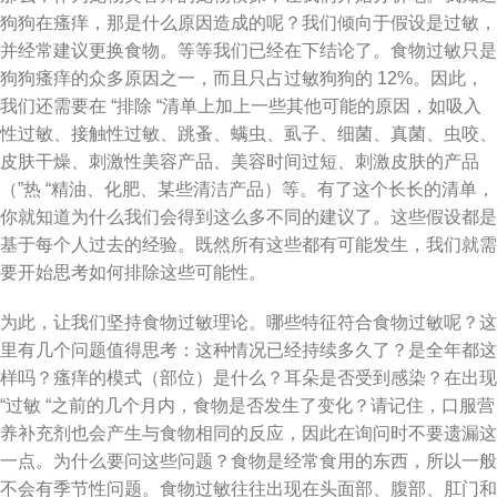
狗狗在瘙痒，那是什么原因造成的呢？我们倾向于假设是过敏，
并经常建议更换食物。等等我们已经在下结论了。食物过敏只是
狗狗瘙痒的众多原因之一，而且只占过敏狗狗的 12%。因此，
我们还需要在 “排除 “清单上加上一些其他可能的原因，如吸入
性过敏、接触性过敏、跳蚤、螨虫、虱子、细菌、真菌、虫咬、
皮肤干燥、刺激性美容产品、美容时间过短、刺激皮肤的产品
（”热 “精油、化肥、某些清洁产品）等。有了这个长长的清单，
你就知道为什么我们会得到这么多不同的建议了。这些假设都是
基于每个人过去的经验。既然所有这些都有可能发生，我们就需
要开始思考如何排除这些可能性。
为此，让我们坚持食物过敏理论。哪些特征符合食物过敏呢？这
里有几个问题值得思考：这种情况已经持续多久了？是全年都这
样吗？瘙痒的模式（部位）是什么？耳朵是否受到感染？在出现
“过敏 “之前的几个月内，食物是否发生了变化？请记住，口服营
养补充剂也会产生与食物相同的反应，因此在询问时不要遗漏这
一点。为什么要问这些问题？食物是经常食用的东西，所以一般
不会有季节性问题。食物过敏往往出现在头面部、腹部、肛门和