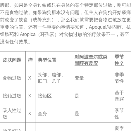
脚部。如果是全身过敏或只在身体的某个特定部位过敏，则可能
不是食物过敏。如果狗狗原本没有问题，但主人在狗狗开始瘙痒
前改变了饮食（或补充剂），那么我们就需要把食物过敏放在更
重要的位置。还有一件重要的事情要知道，Apoquel/类固醇、抗
组胺药和 Atopica（环孢素）对食物过敏的治疗效果不一，甚至
没有任何效果。
对阿波奎尔或类
季节
皮肤问题
痒
典型位置
固醇有反应
性？
头部、腹部、
非季
食物过敏
X
变量
肛门、爪子
节性
基于
接触过敏
X
接触区
是
暴露
吸入性过
季节
X
全身
是
敏
性
夏季