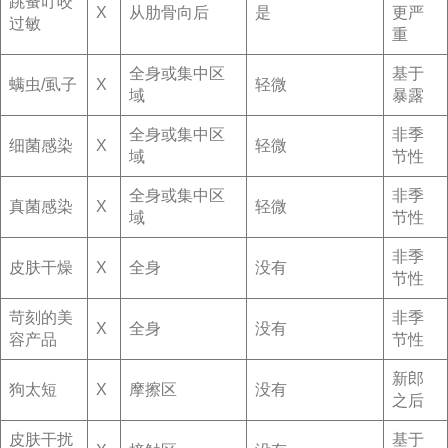
跳蚤叮咬
X
从肋骨向后
是
更严
过敏
重
全身或集中区
基于
螨虫/虱子
X
轻微
域
暴露
全身或集中区
非季
细菌感染
X
轻微
域
节性
全身或集中区
非季
真菌感染
X
轻微
域
节性
非季
皮肤干燥
X
全身
没有
节性
苛刻的美
非季
X
全身
没有
容产品
节性
新郎
狗太短
X
摩擦区
没有
之后
皮肤干扰
基于