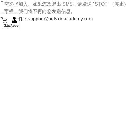
需选择加入。如果您想退出 SMS，请发送 "STOP"（停止）
字样，我们将不再向您发送信息。
电子邮件：support@petskinacademy.com
Cart
My Account
请关注我们：
PET SKIN ACADEMY
2022 CREATED BY
De Marchi
.