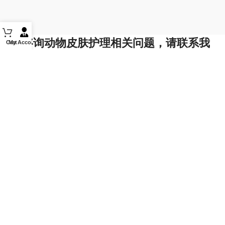
如需咨询动物皮肤护理相关问题，请联系我
Cart
My Account
们！
电话或短信：855.464.8726
如果您向我们的电话号码（855-464-8726）发送短信，则表
示您选择接收短信。除非您希望我们向您发送信息，否则您无
需选择加入。如果您想退出 SMS，请发送 "STOP"（停止）
字样，我们将不再向您发送信息。
电子邮件：support@petskinacademy.com
请关注我们：