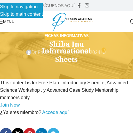
SÍGUENOS AQUÍ:
Skip to navigation
Skip to main content
MENU
FICHAS INFORMATIVAS
Shiba Inu
0
Dr Faver
On 14 de mayo de 2024
This content is for Free Plan, Introductory Science, Advanced
Science Workshop , y Advanced Case Study Mentorship
members only.
Join Now
¿Ya eres miembro?
Accede aquí