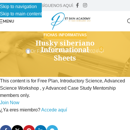
SÍGUENOS AQUÍ:
Skip to navigation
Skip to main content
MENU
FICHAS INFORMATIVAS
Husky siberiano
0
Dr Faver
On 14 de mayo de 2024
This content is for Free Plan, Introductory Science, Advanced
Science Workshop , y Advanced Case Study Mentorship
members only.
Join Now
¿Ya eres miembro?
Accede aquí